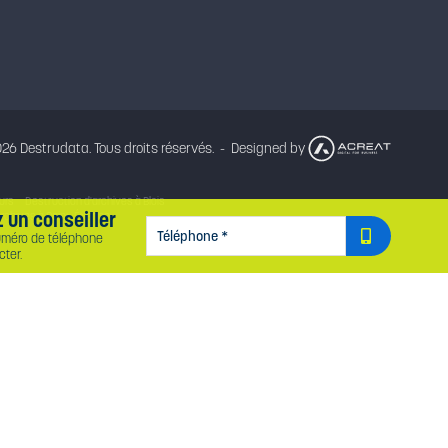
26 Destrudata. Tous droits réservés.
Designed by
urs
Destruction d'archives à Blois
 un conseiller
rchives à Saint-Étienne
TÉLÉPHONE
*
uméro de téléphone
ter.