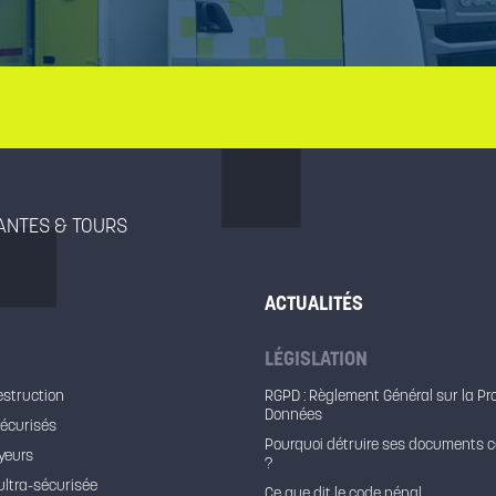
NANTES & TOURS
ACTUALITÉS
LÉGISLATION
estruction
RGPD : Règlement Général sur la Pr
Données
sécurisés
Pourquoi détruire ses documents c
yeurs
?
ultra-sécurisée
Ce que dit le code pénal