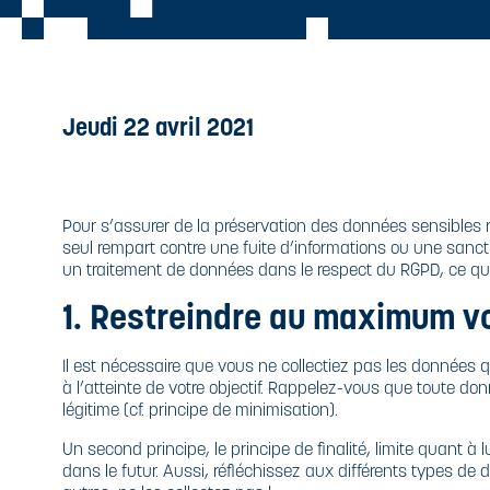
ROYEURS
ARBURANTS
ESTRUCTION
BEE
LTRA-
OURQUOI
ESTRUCTION
ÉCURISÉE
ÉTRUIRE SES
LTRA-
OCUMENTS
E RECYCLAGE
ÉCURISÉE
ONFIDENTIELS
UPPORTS
Jeudi 22 avril 2021
PÉCIFIQUES
HUILE
IODÉGRADABLE
 QUE DIT LE
ODE PÉNAL
Pour s’assurer de la préservation des données sensibles r
seul rempart contre une fuite d’informations ou une sancti
 QUE DIT LA
un traitement de données dans le respect du RGPD, ce qui 
I
1. Restreindre au maximum vo
ORME DIN
399 ET ISO
Il est nécessaire que vous ne collectiez pas les données q
1964
à l’atteinte de votre objectif. Rappelez-vous que toute do
légitime (cf. principe de minimisation).
Un second principe, le principe de finalité, limite quant à 
dans le futur. Aussi, réfléchissez aux différents types d