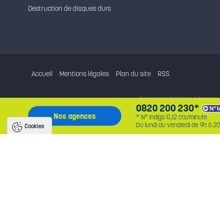
Destruction de disques durs
Accueil
Mentions légales
Plan du site
RSS
Destruction d'archives à Rennes
0820 200 230*
Destruction d'archives
Nos agences
* N° indigo 0,12 cts/minute.
Du lundi au vendredi de 9h à 20
Cookies
Nous utilisons des cookies pour améliorer
l'expérience utilisateur
Avec votre accord, nous utilisons des cookies pour assurer le bon fonctionnement du 
identifier la provenance des utilisateurs, analyser l'audience, et fournir des publicité
personnalisées. En cliquant sur « accepter », vous consentez au partage de ces in
et soutenez nos projets. Vous pouvez retirer votre consentement à tout moment.
Politique de confidentialité