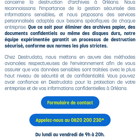
BROYEURS
concerne la destruction d'archives à Orléans. Nous
CARBURANTS
DESTRUCTION
reconnaissons l'importance de la gestion sécurisée des
XBEE
ULTRA-
POURQUOI
informations sensibles, et nous proposons des services
DESTRUCTION
SÉCURISÉE
DÉTRUIRE SES
personnalisés adaptés aux besoins spécifiques de chaque
ULTRA-
DOCUMENTS
LE RECYCLAGE
entreprise.
Que ce soit pour éliminer des archives papier, des
SÉCURISÉE
CONFIDENTIELS
documents confidentiels ou même des disques durs, notre
SUPPORTS
?
équipe expérimentée garantit un processus de destruction
SPÉCIFIQUES
L'HUILE
sécurisé, conforme aux normes les plus strictes.
BIODÉGRADABLE
CE QUE DIT LE
Chez Destrudata, nous mettons en œuvre des méthodes
CODE PÉNAL
avancées respectueuses de l'environnement afin de vous
assurer que vos données sensibles sont traitées avec le plus
CE QUE DIT LA
haut niveau de sécurité et de confidentialité. Vous pouvez
LOI
avoir confiance en Destrudata pour la protection de votre
entreprise et de vos informations confidentielles à Orléans.
NORME DIN
Formulaire de contact
66399 ET ISO
21964
Appelez-nous au 0820 200 230*
Du lundi au vendredi de 9h à 20h.