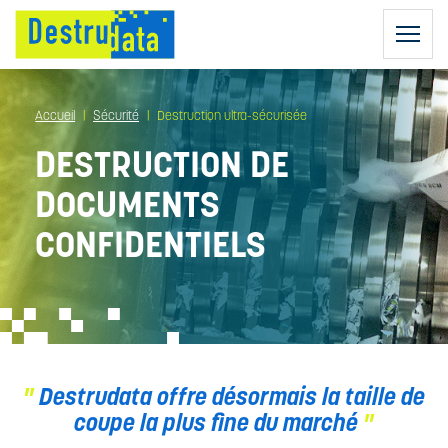
Accueil
Sécurité
Destruction ultra-sécurisée
DESTRUCTION DE
DOCUMENTS
CONFIDENTIELS
DESTRUCTION
D'ARCHIVES
AGENTS DE
DESTRUCTION
DESTRUCTION
DE DISQUES
RGPD :
DURS
COLLECTEURS
RÈGLEMENT
SÉCURISÉS
GÉNÉRAL SUR
NOS CAMIONS
Destrudata offre désormais la taille de
DESTRUCTION
LA
RÉGULIÈRE
PROTECTION
coupe la plus fine du marché
CAMIONS
DES DONNÉES
BIO-ADDITIF