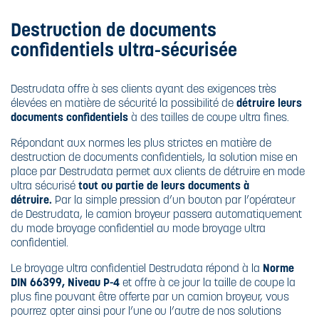
BROYEURS
CARBURANTS
DESTRUCTION
XBEE
Destruction de documents
ULTRA-
POURQUOI
DESTRUCTION
SÉCURISÉE
DÉTRUIRE SES
confidentiels ultra-sécurisée
ULTRA-
DOCUMENTS
LE RECYCLAGE
SÉCURISÉE
CONFIDENTIELS
SUPPORTS
?
Destrudata offre à ses clients ayant des exigences très
SPÉCIFIQUES
L'HUILE
élevées en matière de sécurité la possibilité de
détruire leurs
BIODÉGRADABLE
documents confidentiels
à des tailles de coupe ultra fines.
CE QUE DIT LE
CODE PÉNAL
Répondant aux normes les plus strictes en matière de
destruction de documents confidentiels, la solution mise en
place par Destrudata permet aux clients de détruire en mode
CE QUE DIT LA
ultra sécurisé
tout ou partie de leurs documents à
LOI
détruire.
Par la simple pression d’un bouton par l’opérateur
de Destrudata, le camion broyeur passera automatiquement
NORME DIN
du mode broyage confidentiel au mode broyage ultra
66399 ET ISO
confidentiel.
21964
Le broyage ultra confidentiel Destrudata répond à la
Norme
DIN 66399, Niveau P-4
et offre à ce jour la taille de coupe la
plus fine pouvant être offerte par un camion broyeur, vous
pourrez opter ainsi pour l’une ou l’autre de nos solutions