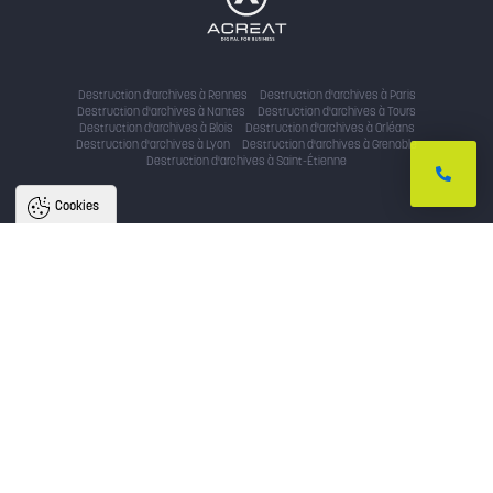
Destruction d'archives à Rennes
Destruction d'archives à Paris
Destruction d'archives à Nantes
Destruction d'archives à Tours
Destruction d'archives à Blois
Destruction d'archives à Orléans
Destruction d'archives à Lyon
Destruction d'archives à Grenoble
Destruction d'archives à Saint-Étienne
Cookies
Nous utilisons des cookies pour
améliorer l'expérience utilisateur
Avec votre accord, nous utilisons des cookies pour assurer le bon
fonctionnement du site, identifier la provenance des utilisateurs, analyser
l'audience, et fournir des publicités personnalisées. En cliquant sur « accepter
», vous consentez au partage de ces informations et soutenez nos projets.
Vous pouvez retirer votre consentement à tout moment.
Politique de confidentialité
Tout accepter