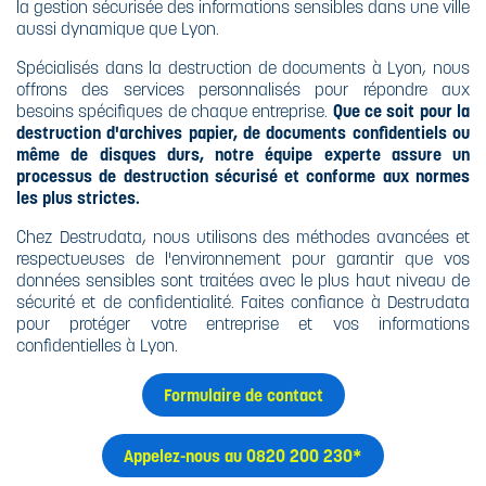
BROYEURS
la gestion sécurisée des informations sensibles dans une ville
CARBURANTS
DESTRUCTION
aussi dynamique que Lyon.
XBEE
ULTRA-
POURQUOI
DESTRUCTION
SÉCURISÉE
DÉTRUIRE SES
Spécialisés dans la destruction de documents à Lyon, nous
ULTRA-
DOCUMENTS
LE RECYCLAGE
offrons des services personnalisés pour répondre aux
SÉCURISÉE
CONFIDENTIELS
besoins spécifiques de chaque entreprise.
Que ce soit pour la
SUPPORTS
?
destruction d'archives papier, de documents confidentiels ou
SPÉCIFIQUES
L'HUILE
même de disques durs, notre équipe experte assure un
BIODÉGRADABLE
processus de destruction sécurisé et conforme aux normes
CE QUE DIT LE
les plus strictes.
CODE PÉNAL
Chez Destrudata, nous utilisons des méthodes avancées et
respectueuses de l'environnement pour garantir que vos
CE QUE DIT LA
données sensibles sont traitées avec le plus haut niveau de
LOI
sécurité et de confidentialité. Faites confiance à Destrudata
pour protéger votre entreprise et vos informations
NORME DIN
confidentielles à Lyon.
66399 ET ISO
21964
Formulaire de contact
Appelez-nous au 0820 200 230*