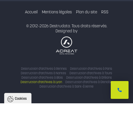
Accueil
Mentions légales
Plan du site
RSS
© 2012-2026 Destrudata. Tous droits réservés.
Designed by
Destruction d'archives à Rennes
Destruction d'archives à Paris
Destruction d'archives à Nantes
Destruction d'archives à Tours
Destruction d'archives à Blois
Destruction d'archives à Orléans
Destruction d'archives à Lyon
Destruction d'archives à Grenoble
Destruction d'archives à Saint-Étienne
Cookies
Nous utilisons des cookies pour
améliorer l'expérience utilisateur
Avec votre accord, nous utilisons des cookies pour assurer le bon