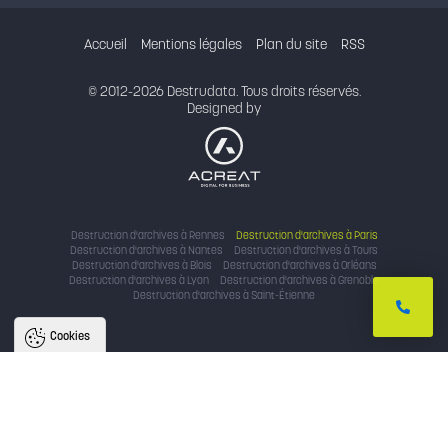
Accueil
Mentions légales
Plan du site
RSS
© 2012-2026 Destrudata. Tous droits réservés.
Designed by
Destruction d'archives à Rennes
Destruction d'archives à Paris
Destruction d'archives à Nantes
Destruction d'archives à Tours
Destruction d'archives à Blois
Destruction d'archives à Orléans
Destruction d'archives à Lyon
Destruction d'archives à Grenoble
Destruction d'archives à Saint-Étienne
Cookies
Nous utilisons des cookies pour
améliorer l'expérience utilisateur
Avec votre accord, nous utilisons des cookies pour assurer le bon