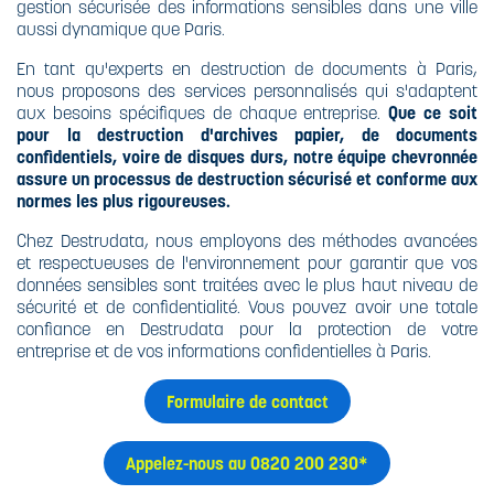
BROYEURS
gestion sécurisée des informations sensibles dans une ville
CARBURANTS
DESTRUCTION
aussi dynamique que Paris.
XBEE
ULTRA-
POURQUOI
DESTRUCTION
SÉCURISÉE
DÉTRUIRE SES
En tant qu'experts en destruction de documents à Paris,
ULTRA-
DOCUMENTS
LE RECYCLAGE
nous proposons des services personnalisés qui s'adaptent
SÉCURISÉE
CONFIDENTIELS
aux besoins spécifiques de chaque entreprise.
Que ce soit
SUPPORTS
?
pour la destruction d'archives papier, de documents
SPÉCIFIQUES
L'HUILE
confidentiels, voire de disques durs, notre équipe chevronnée
BIODÉGRADABLE
assure un processus de destruction sécurisé et conforme aux
CE QUE DIT LE
normes les plus rigoureuses.
CODE PÉNAL
Chez Destrudata, nous employons des méthodes avancées
et respectueuses de l'environnement pour garantir que vos
CE QUE DIT LA
données sensibles sont traitées avec le plus haut niveau de
LOI
sécurité et de confidentialité. Vous pouvez avoir une totale
confiance en Destrudata pour la protection de votre
NORME DIN
entreprise et de vos informations confidentielles à Paris.
66399 ET ISO
21964
Formulaire de contact
Appelez-nous au 0820 200 230*