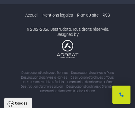
Accueil
Mentions légales
Plan du site
RSS
© 2012-2026 Destrudata. Tous droits réservés.
Designed by
Destruction d'archives à Rennes
Destruction d'archives à Paris
Destruction d'archives à Nantes
Destruction d'archives à Tours
Destruction d'archives à Blois
Destruction d'archives à Orléans
Destruction d'archives à Lyon
Destruction d'archives à Grenoble
Destruction d'archives à Saint-Étienne
Cookies
Nous utilisons des cookies pour
améliorer l'expérience utilisateur
Avec votre accord, nous utilisons des cookies pour assurer le bon