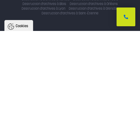
Destruction d'archives à Blois
Destruction d'archives à Orléans
Destruction d'archives à Lyon
Destruction d'archives à Grenoble
Destruction d'archives à Saint-Étienne
Cookies
Nous utilisons des cookies pour
améliorer l'expérience utilisateur
Avec votre accord, nous utilisons des cookies pour assurer le bon
fonctionnement du site, identifier la provenance des utilisateurs, analyser
l'audience, et fournir des publicités personnalisées. En cliquant sur « accepter
», vous consentez au partage de ces informations et soutenez nos projets.
Vous pouvez retirer votre consentement à tout moment.
Politique de confidentialité
Tout accepter
Tout refuser
Paramètres