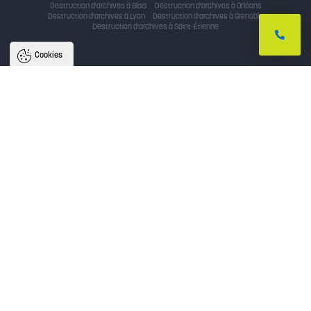
Destruction d'archives à Blois
Destruction d'archives à Orléans
Destruction d'archives à Lyon
Destruction d'archives à Grenoble
Destruction d'archives à Saint-Étienne
Cookies
Nous utilisons des cookies pour
améliorer l'expérience utilisateur
Avec votre accord, nous utilisons des cookies pour assurer le bon
fonctionnement du site, identifier la provenance des utilisateurs, analyser
l'audience, et fournir des publicités personnalisées. En cliquant sur « accepter
», vous consentez au partage de ces informations et soutenez nos projets.
Vous pouvez retirer votre consentement à tout moment.
Politique de confidentialité
Tout accepter
Tout refuser
Paramètres