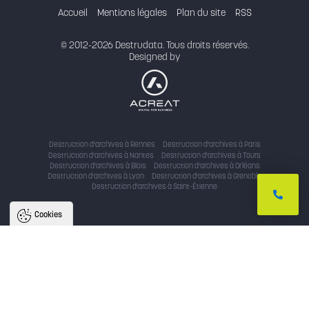
Accueil
Mentions légales
Plan du site
RSS
© 2012-2026 Destrudata. Tous droits réservés.
Designed by
Destruction d'archives à Rennes
Destruction d'archives à Paris
Destruction d'archives à Nantes
Destruction d'archives à Tours
Destruction d'archives à Blois
Destruction d'archives à Orléans
Destruction d'archives à Lyon
Destruction d'archives à Grenoble
Destruction d'archives à Saint-Étienne
Cookies
Nous utilisons des cookies pour
améliorer l'expérience utilisateur
Avec votre accord, nous utilisons des cookies pour assurer le bon
fonctionnement du site, identifier la provenance des utilisateurs, analyser
l'audience, et fournir des publicités personnalisées. En cliquant sur « accepter