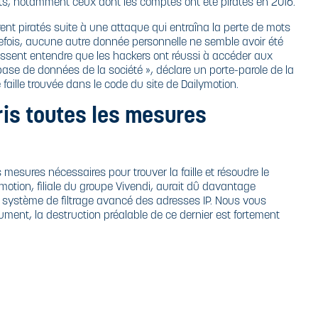
its, notamment ceux dont les comptes ont été piratés en 2016.
ent piratés suite à une attaque qui entraîna la perte de mots
efois, aucune autre donnée personnelle ne semble avoir été
aissent entendre que les hackers ont réussi à accéder aux
base de données de la société », déclare un porte-parole de la
e faille trouvée dans le code du site de Dailymotion.
ris toutes les mesures
es mesures nécessaires pour trouver la faille et résoudre le
motion, filiale du groupe Vivendi, aurait dû davantage
système de filtrage avancé des adresses IP. Nous vous
ument, la destruction
préalable de ce dernier est fortement