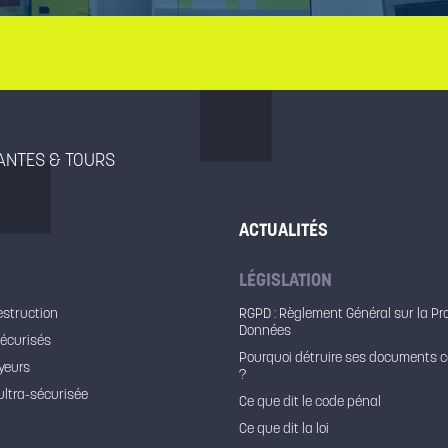
NANTES & TOURS
ACTUALITÉS
LÉGISLATION
estruction
RGPD : Règlement Général sur la Pr
Données
sécurisés
Pourquoi détruire ses documents c
yeurs
?
ultra-sécurisée
Ce que dit le code pénal
Ce que dit la loi