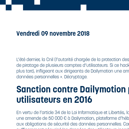
ROYEURS
ARBURANTS
ESTRUCTION
BEE
LTRA-
OURQUOI
ESTRUCTION
ÉCURISÉE
ÉTRUIRE SES
LTRA-
OCUMENTS
E RECYCLAGE
ÉCURISÉE
ONFIDENTIELS
UPPORTS
Vendredi 09 novembre 2018
PÉCIFIQUES
HUILE
IODÉGRADABLE
 QUE DIT LE
ODE PÉNAL
L’été dernier, la Cnil (l’autorité chargée de la protectio
de piratage de plusieurs comptes d’utilisateurs. Si ce hac
 QUE DIT LA
plus tard, infligeant aux dirigeants de Dailymotion une
I
données personnelles ». Décryptage.
Sanction contre Dailymotion
ORME DIN
399 ET ISO
utilisateurs en 2016
1964
En vertu de l’article 34 de la Loi Informatique et Libertés, 
une amende de 50 000 € à Dailymotion, plateforme d’hé
aux obligations de sécurité des données personnelles. Con