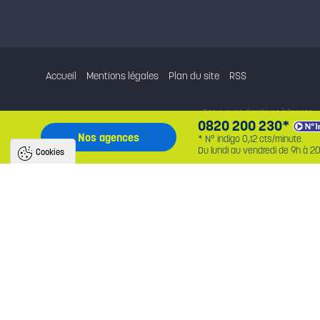
Accueil
Mentions légales
Plan du site
RSS
Destruction d'archives à Rennes
0820 200 230*
Destruction d'archives
Nos agences
* N° indigo 0,12 cts/minute.
Du lundi au vendredi de 9h à 20
Cookies
Nous utilisons des cookies pour améliorer
l'expérience utilisateur
Avec votre accord, nous utilisons des cookies pour assurer le bon fonctionnement du 
identifier la provenance des utilisateurs, analyser l'audience, et fournir des publicité
personnalisées. En cliquant sur « accepter », vous consentez au partage de ces in
et soutenez nos projets. Vous pouvez retirer votre consentement à tout moment.
Politique de confidentialité
Tout accepter
Tout refuser
Paramètres