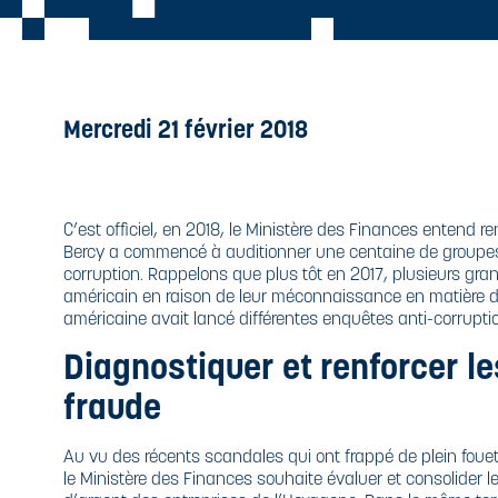
ROYEURS
ARBURANTS
ESTRUCTION
BEE
LTRA-
OURQUOI
ESTRUCTION
ÉCURISÉE
ÉTRUIRE SES
LTRA-
OCUMENTS
E RECYCLAGE
ÉCURISÉE
ONFIDENTIELS
UPPORTS
Mercredi 21 février 2018
PÉCIFIQUES
HUILE
IODÉGRADABLE
 QUE DIT LE
ODE PÉNAL
C’est officiel, en 2018, le Ministère des Finances entend re
Bercy a commencé à auditionner une centaine de groupes a
 QUE DIT LA
corruption. Rappelons que plus tôt en 2017, plusieurs gr
I
américain en raison de leur méconnaissance en matière de séc
américaine avait lancé différentes enquêtes anti-corrupti
ORME DIN
Diagnostiquer et renforcer les
399 ET ISO
1964
fraude
Au vu des récents scandales qui ont frappé de plein fouet
le Ministère des Finances souhaite évaluer et consolider le