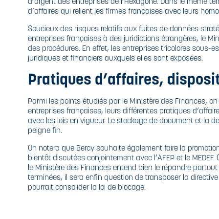
d’argent des entreprises de l’Hexagone. Dans le même tem
d’affaires qui relient les firmes françaises avec leurs h
Soucieux des risques relatifs aux fuites de données straté
entreprises françaises à des juridictions étrangères, le Mi
des procédures. En effet, les entreprises tricolores sous
juridiques et financiers auxquels elles sont exposées.
Pratiques d’affaires, disposit
Parmi les points étudiés par le Ministère des Finances, on
entreprises françaises, leurs différentes pratiques d’affaire
avec les lois en vigueur. Le stockage de
document et la de
peigne fin.
On notera que Bercy souhaite également faire la promotion
bientôt discutées conjointement avec l’AFEP et le MEDEF. 
le Ministère des Finances entend bien le répandre partout 
terminées, il sera enfin question de transposer la directiv
pourrait consolider la loi de blocage.