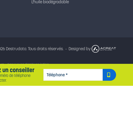
L'huile biodégradable
26 Destrudata. Tous droits réservés.
Designed by
urs
Destruction d'archives à Blois
 un conseiller
rchives à Saint-Étienne
TÉLÉPHONE
*
uméro de téléphone
ter.