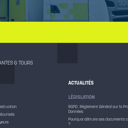
NANTES & TOURS
ACTUALITÉS
LÉGISLATION
estruction
RGPD : Règlement Général sur la Pr
Données
sécurisés
Pourquoi détruire ses documents c
yeurs
?