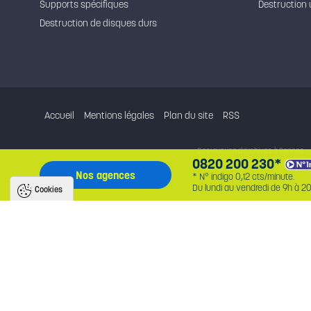
Supports spécifiques
Destruction 
Destruction de disques durs
Accueil
Mentions légales
Plan du site
RSS
Destruction d'archives à Rennes
0820 200 230*
Destruction d'archives
Nos agences
* N° indigo 0,12 cts/minute.
Du lundi au vendredi de 9h à 20
Cookies
Nous utilisons des cookies pour améliorer
l'expérience utilisateur
Avec votre accord, nous utilisons des cookies pour assurer le bon fonctionnement du 
identifier la provenance des utilisateurs, analyser l'audience, et fournir des publicité
personnalisées. En cliquant sur « accepter », vous consentez au partage de ces in
et soutenez nos projets. Vous pouvez retirer votre consentement à tout moment.